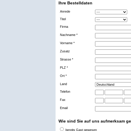
Ihre Bestelldaten
Anrede
Titel
Firma
Nachname
*
Vorname
*
Zusatz
Strasse
*
PLZ
*
Ort
*
Land
Telefon
Fax
Email
Wie sind Sie auf uns aufmerksam g
bereits Gast gewesen