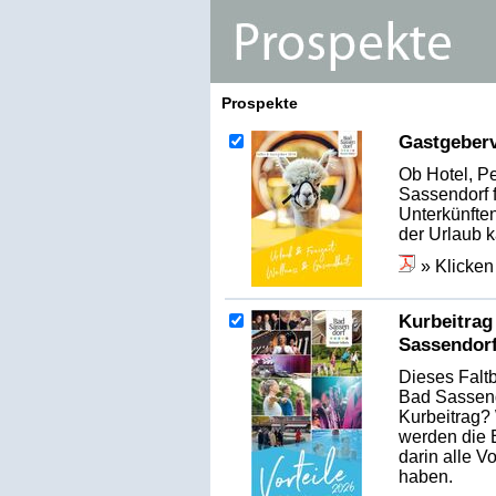
Prospekte
Gastgeberv
Ob Hotel, P
Sassendorf 
Unterkünfte
der Urlaub 
» Klicken
Kurbeitrag 
Sassendor
Dieses Faltb
Bad Sassend
Kurbeitrag?
werden die 
darin alle Vo
haben.