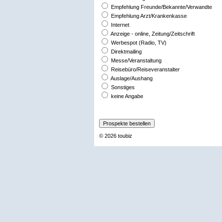
Empfehlung Freunde/Bekannte/Verwandte
Empfehlung Arzt/Krankenkasse
Internet
Anzeige - online, Zeitung/Zeitschrift
Werbespot (Radio, TV)
Direktmailing
Messe/Veranstaltung
Reisebüro/Reiseveranstalter
Auslage/Aushang
Sonstiges
keine Angabe
© 2026
toubiz