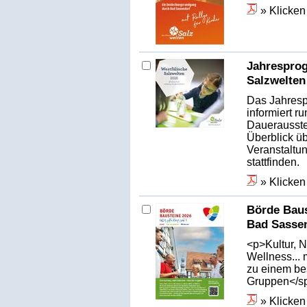
» Klicken
Jahrespro
Salzwelten
Das Jahresp
informiert 
Dauerausste
Überblick ü
Veranstaltun
stattfinden.
» Klicken
Börde Baus
Bad Sasse
<p>Kultur, N
Wellness... 
zu einem be
Gruppen</s
» Klicken